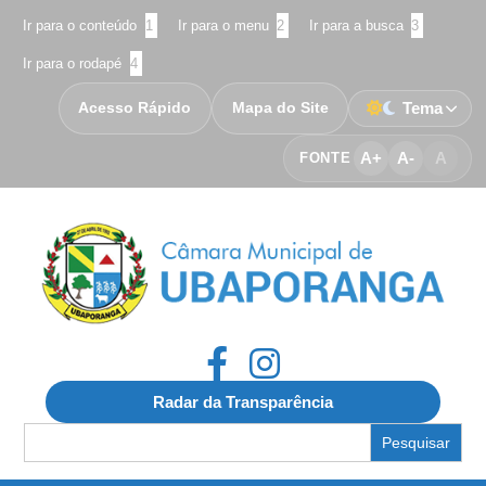
Ir para o conteúdo
1
Ir para o menu
2
Ir para a busca
3
Ir para o rodapé
4
Acesso Rápido
Mapa do Site
Tema
A+
A-
A
FONTE
Radar da Transparência
Search
for: