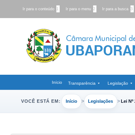
Ir para o conteúdo
1
Ir para o menu
2
Ir para a busca
3
Início
Transparência
Legislação
Início
Legislações
Lei Nº
VOCÊ ESTÁ EM: