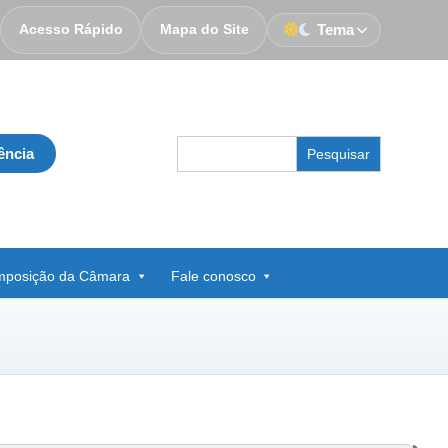
Acesso Rápido
Mapa do Site
Tema
Search
ência
for:
posição da Câmara
Fale conosco