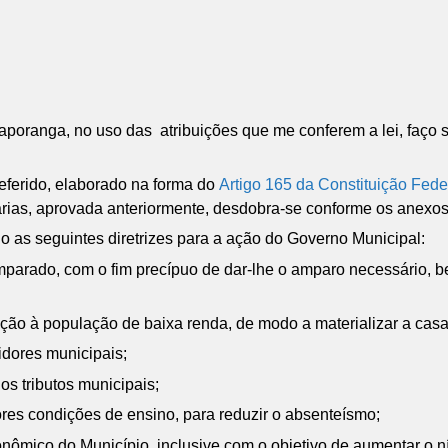
aporanga, no uso das atribuições que me conferem a lei, faço
referido, elaborado na forma do
Artigo 165 da Constituição Fede
rias, aprovada anteriormente, desdobra-se conforme os anexos 
o as seguintes diretrizes para a ação do Governo Municipal:
amparado, com o fim precípuo de dar-lhe o amparo necessário, 
tação à população de baixa renda, de modo a materializar a casa
vidores municipais;
os tributos municipais;
ores condições de ensino, para reduzir o absenteísmo;
nômico do Município, inclusive com o objetivo de aumentar o ní