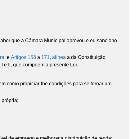
 saber que a Câmara Municipal aprovou e eu sanciono
ral
e
Artigos 153
a
171, alínea
a da Constituição
I e II, que compõem a presente Lei.
bem como propiciar-lhe condições para se tornar um
 própria;
vel de emprego e melhorar a distribuição de renda;