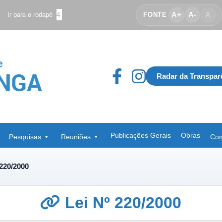
A+
A-
A
Ir para o rodapé
4
FONTE
Radar da Transpar
Publicações Gerais
Obras
Pesquisas
Reuniões
Com
 220/2000
Lei Nº 220/2000