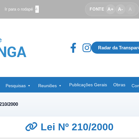
A+
A-
A
Ir para o rodapé
4
FONTE
Radar da Transpar
Publicações Gerais
Obras
Pesquisas
Reuniões
Com
 210/2000
Lei Nº 210/2000