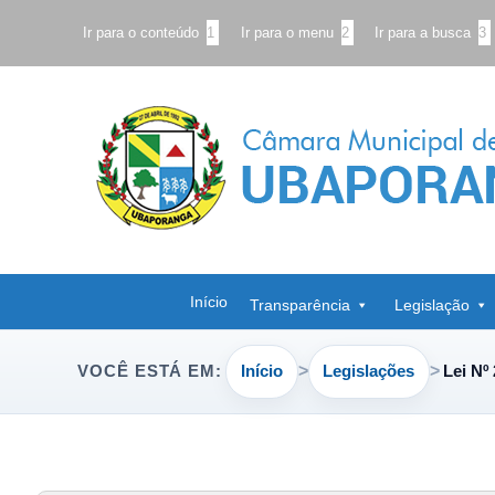
Ir para o conteúdo
1
Ir para o menu
2
Ir para a busca
3
Início
Transparência
Legislação
Início
Legislações
Lei Nº
VOCÊ ESTÁ EM: