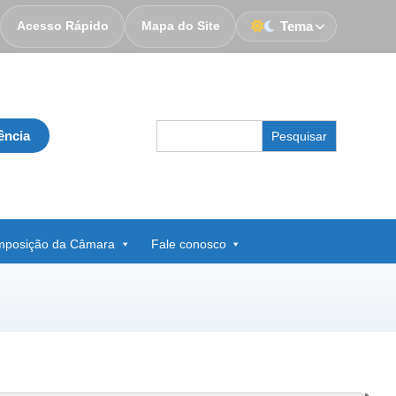
Acesso Rápido
Mapa do Site
Tema
Search
ência
for:
posição da Câmara
Fale conosco