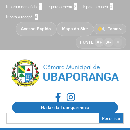
Ir para o conteúdo
1
Ir para o menu
2
Ir para a busca
3
Ir para o rodapé
4
Acesso Rápido
Mapa do Site
Tema
A+
A-
A
FONTE
Radar da Transparência
Search
for: