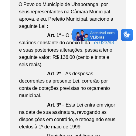
O Povo do Município de Ubaporanga, por
seus representantes na Câmara Municipal ,
aprova, e eu, Prefeito Municipal, sanciono a
seguinte Lei :
Art. 1º
– O Nível
I da tabela de
salários constante do Anexo II da
Lei 023/93
e suas posteriores alterações, passa a ter o
seguinte valor:
R$ 136,00 (cento e trinta e
seis reais).
Art. 2º
– As despesas
decorrentes da presente Lei, correrão por
conta de dotações previstas no orçamento
municipal.
Art. 3º
– Esta Lei entra em vigor
na data de sua assinatura, revogando as
disposições em contrário, e retroagindo seus
efeitos à 1º de maio de 1999.
Registre-se, publique-se ,