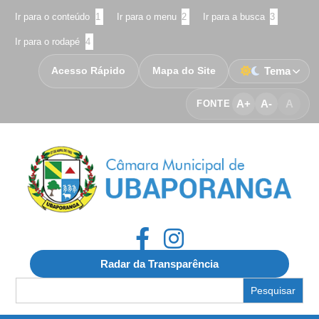
Ir para o conteúdo
1
Ir para o menu
2
Ir para a busca
3
Ir para o rodapé
4
Acesso Rápido
Mapa do Site
Tema
A+
A-
A
FONTE
Radar da Transparência
Search
for: