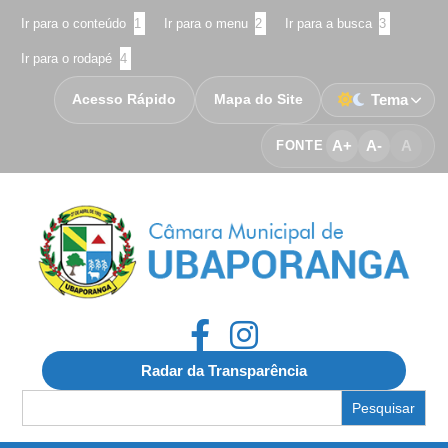
Ir para o conteúdo
1
Ir para o menu
2
Ir para a busca
3
Ir para o rodapé
4
Acesso Rápido
Mapa do Site
Tema
A+
A-
A
FONTE
Radar da Transparência
Search
for: