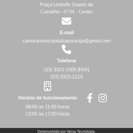
Praça Lindolfo Soares de
Carvalho - nº 04 - Centro
E-mail
camaramunicipalubaporanga@gmail.com
Telefone
(33) 3323-1500 [FAX]
(33) 3323-1219
Horário de funcionamento
08:00 as 11:00 horas
13:00 as 17:00 horas
Desenvolvido por
Versa Tecnologia
.