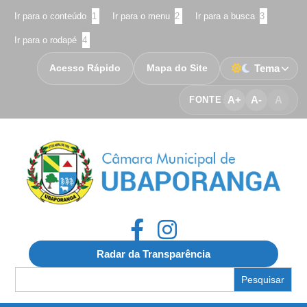
Ir para o conteúdo
1
Ir para o menu
2
Ir para a busca
3
Ir para o rodapé
4
Acesso Rápido
Mapa do Site
Tema
A+
A-
A
FONTE
Radar da Transparência
Search
for: