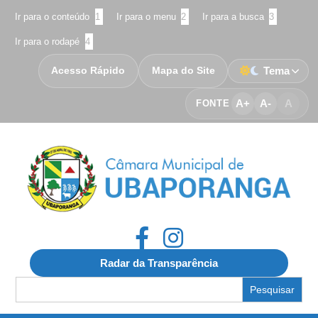
Ir para o conteúdo
1
Ir para o menu
2
Ir para a busca
3
Ir para o rodapé
4
Acesso Rápido
Mapa do Site
Tema
A+
A-
A
FONTE
Radar da Transparência
Search
for: