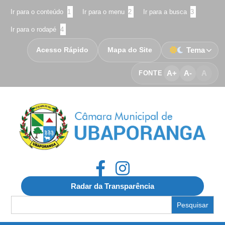
Ir para o conteúdo
1
Ir para o menu
2
Ir para a busca
3
Ir para o rodapé
4
Acesso Rápido
Mapa do Site
Tema
A+
A-
A
FONTE
Radar da Transparência
Search
for: