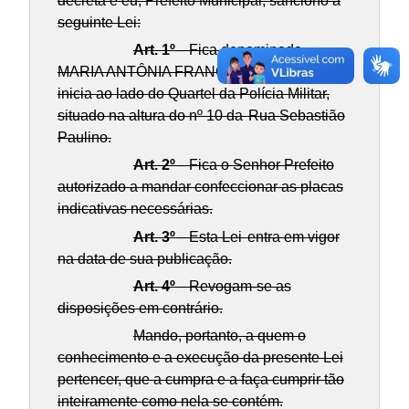
decreta e eu, Prefeito Municipal, sanciono a
seguinte Lei:
Art. 1º
– Fica denominada
MARIA ANTÔNIA FRANCO a VILA que se
inicia ao lado do Quartel da Polícia Militar,
situado na altura do nº 10 da
Rua Sebastião
Paulino.
Art. 2º
– Fica o Senhor Prefeito
autorizado a mandar confeccionar as placas
indicativas necessárias.
Art. 3º
– Esta Lei
entra em vigor
na data de sua publicação.
Art. 4º
– Revogam-se as
disposições em contrário.
Mando, portanto, a quem o
conhecimento e a execução da presente Lei
pertencer, que a cumpra e a faça cumprir tão
inteiramente como nela se contém.