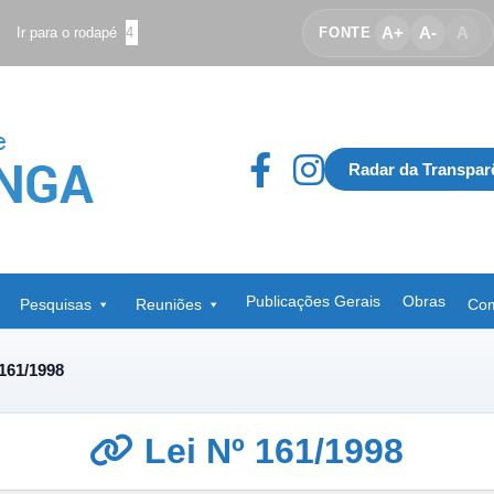
A+
A-
A
Ir para o rodapé
4
FONTE
Radar da Transpar
Publicações Gerais
Obras
Pesquisas
Reuniões
Com
 161/1998
Lei Nº 161/1998