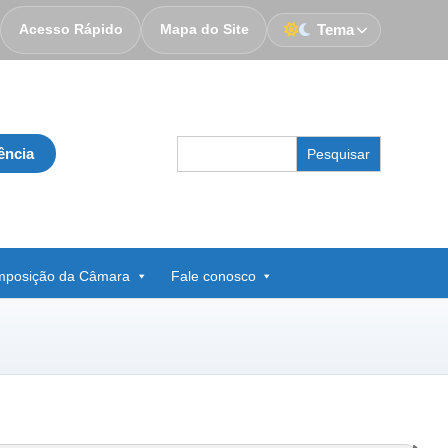
Acesso Rápido
Mapa do Site
Tema
Search
ência
for:
posição da Câmara
Fale conosco