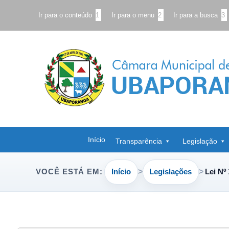
Ir para o conteúdo
1
Ir para o menu
2
Ir para a busca
3
Início
Transparência
Legislação
Início
Legislações
Lei Nº
VOCÊ ESTÁ EM: