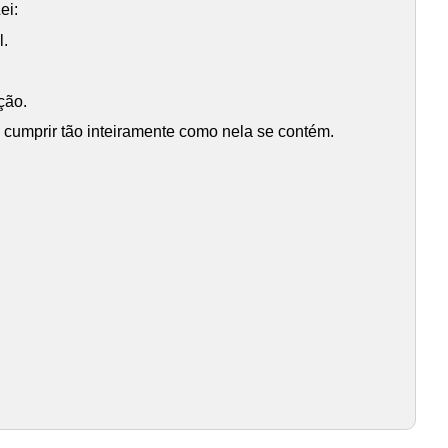
ei:
l.
ção.
 cumprir tão inteiramente como nela se contém.