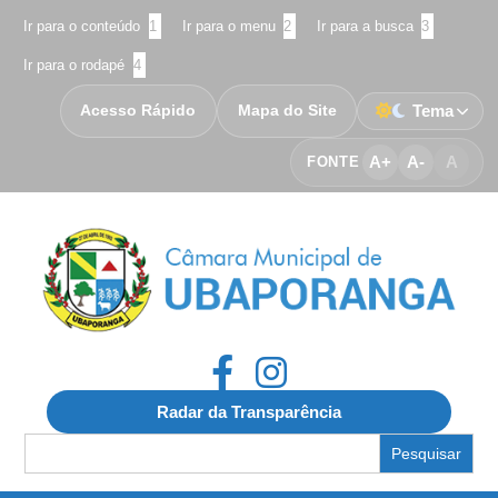
Ir para o conteúdo
1
Ir para o menu
2
Ir para a busca
3
Ir para o rodapé
4
Acesso Rápido
Mapa do Site
Tema
A+
A-
A
FONTE
Radar da Transparência
Search
for: