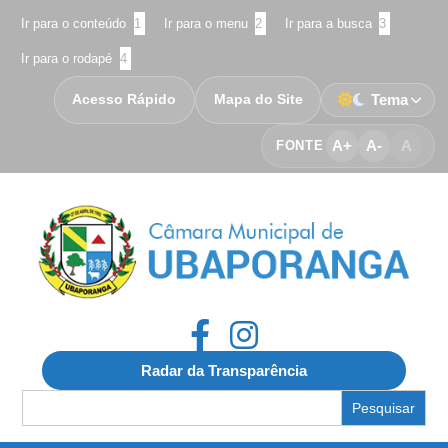
Ir para o conteúdo
1
Ir para o menu
2
Ir para a busca
3
Ir para o rodapé
4
Acesso Rápido
Mapa do Site
Tema
A+
A-
A
FONTE
Radar da Transparência
Search
for: