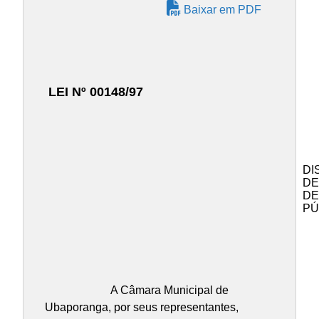
Baixar em PDF
LEI Nº 00148/97
DI
DE
DE
PÚ
A Câmara Municipal de
Ubaporanga, por seus representantes,