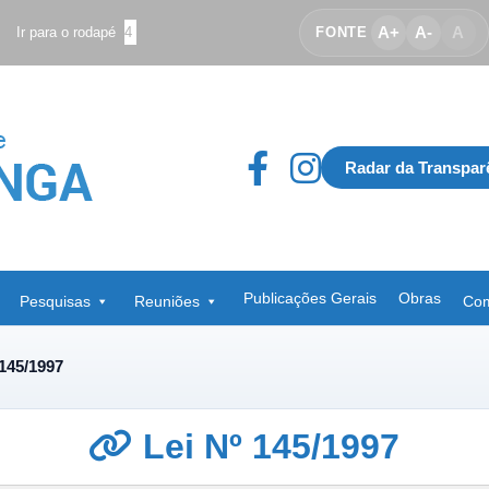
A+
A-
A
Ir para o rodapé
4
FONTE
Radar da Transpar
Publicações Gerais
Obras
Pesquisas
Reuniões
Com
 145/1997
Lei Nº 145/1997