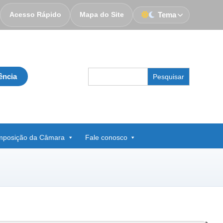
Acesso Rápido
Mapa do Site
Tema
Search
ência
for:
posição da Câmara
Fale conosco