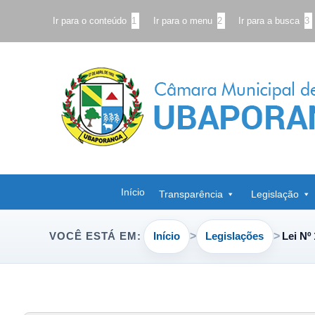
Ir para o conteúdo
1
Ir para o menu
2
Ir para a busca
3
Início
Transparência
Legislação
Início
Legislações
Lei Nº
VOCÊ ESTÁ EM: