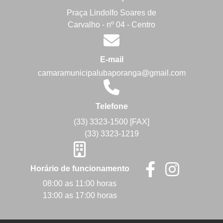
Praça Lindolfo Soares de
Carvalho - nº 04 - Centro
E-mail
camaramunicipalubaporanga@gmail.com
Telefone
(33) 3323-1500 [FAX]
(33) 3323-1219
Horário de funcionamento
08:00 as 11:00 horas
13:00 as 17:00 horas