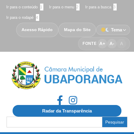
Ir para o conteúdo
1
Ir para o menu
2
Ir para a busca
3
Ir para o rodapé
4
Acesso Rápido
Mapa do Site
Tema
A+
A-
A
FONTE
Radar da Transparência
Search
for: