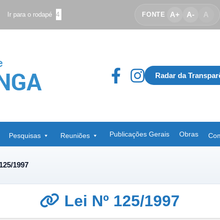
A+
A-
A
Ir para o rodapé
4
FONTE
Radar da Transpar
Publicações Gerais
Obras
Pesquisas
Reuniões
Com
 125/1997
Lei Nº 125/1997