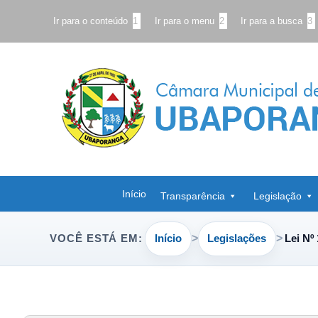
Ir para o conteúdo
1
Ir para o menu
2
Ir para a busca
3
Início
Transparência
Legislação
Início
Legislações
Lei Nº
VOCÊ ESTÁ EM: