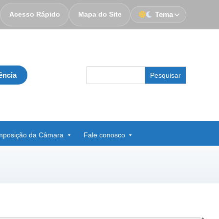
Acesso Rápido
Mapa do Site
Tema
Search
ência
for:
posição da Câmara
Fale conosco