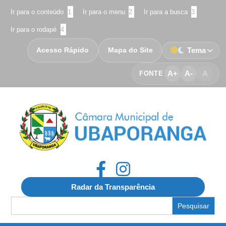
Ir para o conteúdo
1
Ir para o menu
2
Ir para a busca
3
Ir para o rodapé
4
Acesso Rápido
Mapa do Site
Tema
A+
A-
A
FONTE
Radar da Transparência
Search
for: