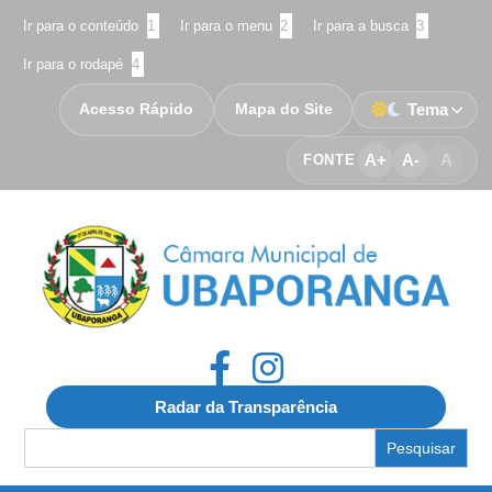
Ir para o conteúdo
1
Ir para o menu
2
Ir para a busca
3
Ir para o rodapé
4
Acesso Rápido
Mapa do Site
Tema
A+
A-
A
FONTE
Radar da Transparência
Search
for: