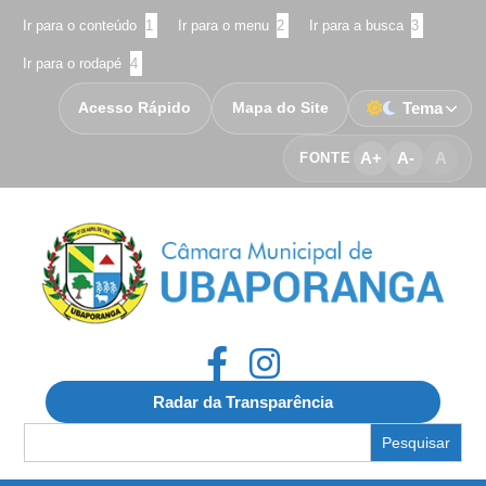
Ir para o conteúdo
1
Ir para o menu
2
Ir para a busca
3
Ir para o rodapé
4
Acesso Rápido
Mapa do Site
Tema
A+
A-
A
FONTE
Radar da Transparência
Search
for: