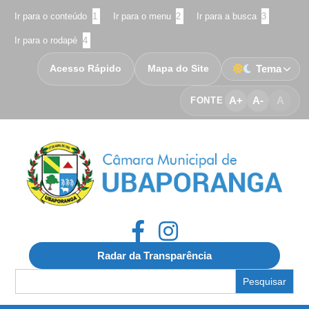
Ir para o conteúdo
1
Ir para o menu
2
Ir para a busca
3
Ir para o rodapé
4
Acesso Rápido
Mapa do Site
Tema
A+
A-
A
FONTE
Radar da Transparência
Search
for: