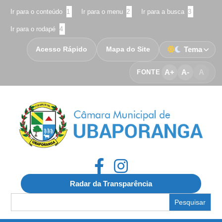
Ir para o conteúdo
1
Ir para o menu
2
Ir para a busca
3
Ir para o rodapé
4
Acesso Rápido
Mapa do Site
Tema
A+
A-
A
FONTE
Radar da Transparência
Search
for: