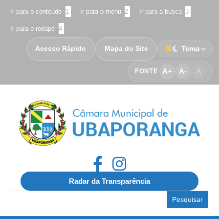
Ir para o conteúdo
1
Ir para o menu
2
Ir para a busca
3
Ir para o rodapé
4
Acesso Rápido
Mapa do Site
Tema
A+
A-
A
FONTE
Radar da Transparência
Search
for: