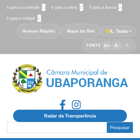
Ir para o conteúdo
1
Ir para o menu
2
Ir para a busca
3
Ir para o rodapé
4
Acesso Rápido
Mapa do Site
Tema
A+
A-
A
FONTE
Radar da Transparência
Search
for: