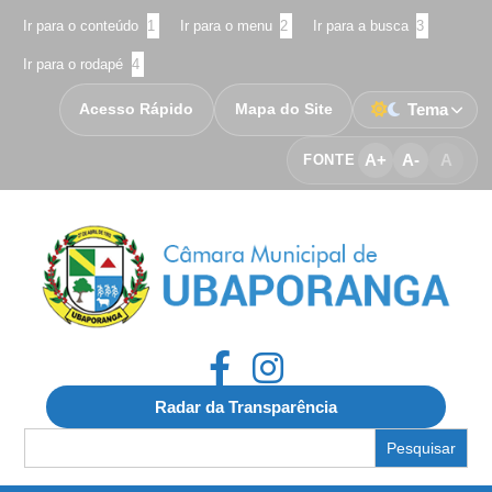
Ir para o conteúdo
1
Ir para o menu
2
Ir para a busca
3
Ir para o rodapé
4
Acesso Rápido
Mapa do Site
Tema
A+
A-
A
FONTE
Radar da Transparência
Search
for: