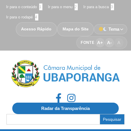
Ir para o conteúdo
1
Ir para o menu
2
Ir para a busca
3
Ir para o rodapé
4
Acesso Rápido
Mapa do Site
Tema
A+
A-
A
FONTE
Radar da Transparência
Search
for: