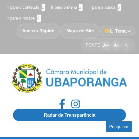
Ir para o conteúdo
1
Ir para o menu
2
Ir para a busca
3
Ir para o rodapé
4
Acesso Rápido
Mapa do Site
Tema
A+
A-
A
FONTE
Radar da Transparência
Search
for: