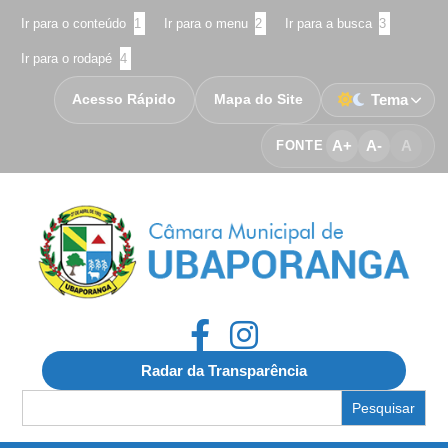
Ir para o conteúdo
1
Ir para o menu
2
Ir para a busca
3
Ir para o rodapé
4
Acesso Rápido
Mapa do Site
Tema
A+
A-
A
FONTE
Radar da Transparência
Search
for: