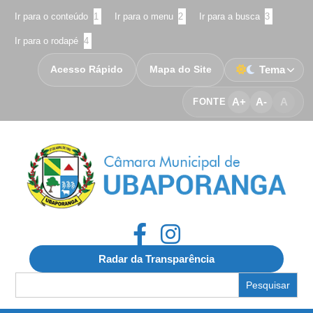
Ir para o conteúdo
1
Ir para o menu
2
Ir para a busca
3
Ir para o rodapé
4
Acesso Rápido
Mapa do Site
Tema
A+
A-
A
FONTE
Radar da Transparência
Search
for: