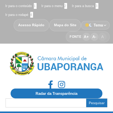
Ir para o conteúdo
1
Ir para o menu
2
Ir para a busca
3
Ir para o rodapé
4
Acesso Rápido
Mapa do Site
Tema
A+
A-
A
FONTE
Radar da Transparência
Search
for: