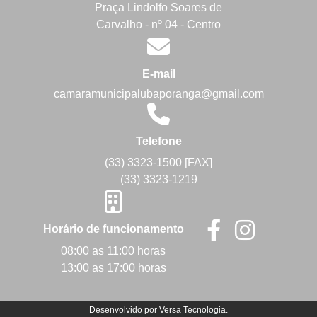
Praça Lindolfo Soares de
Carvalho - nº 04 - Centro
E-mail
camaramunicipalubaporanga@gmail.com
Telefone
(33) 3323-1500 [FAX]
(33) 3323-1219
Horário de funcionamento
08:00 as 11:00 horas
13:00 as 17:00 horas
Desenvolvido por
Versa Tecnologia
.