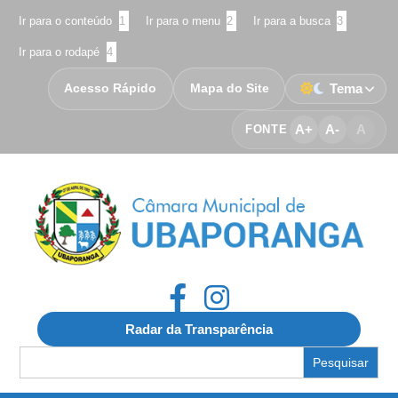
Ir para o conteúdo
1
Ir para o menu
2
Ir para a busca
3
Ir para o rodapé
4
Acesso Rápido
Mapa do Site
Tema
A+
A-
A
FONTE
Radar da Transparência
Search
for: