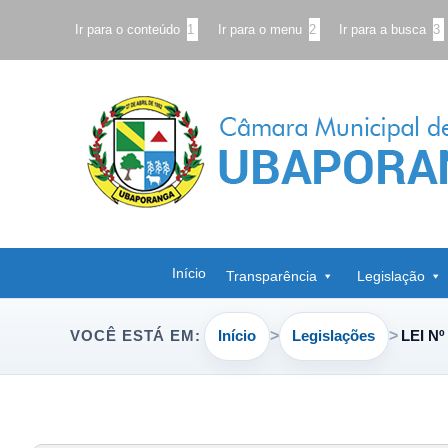
Ir para o conteúdo
1
Ir para o menu
2
Ir para a busca
3
Início
Transparência
Legislação
Início
Legislações
LEI Nº
VOCÊ ESTÁ EM: