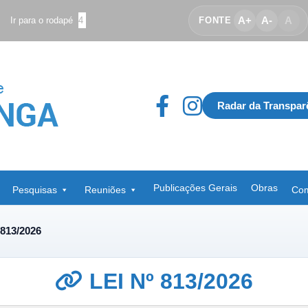
A+
A-
A
Ir para o rodapé
4
FONTE
Radar da Transpar
Publicações Gerais
Obras
Pesquisas
Reuniões
Com
 813/2026
LEI Nº 813/2026