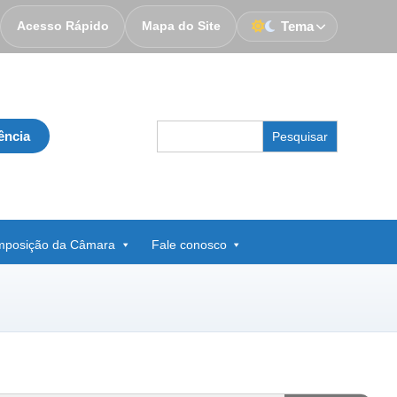
Acesso Rápido
Mapa do Site
Tema
Search
ência
for:
posição da Câmara
Fale conosco