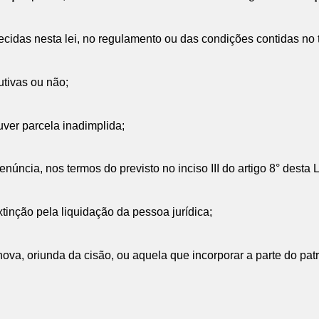
ecidas nesta lei, no regulamento ou das condições contidas no 
utivas ou não;
uver parcela inadimplida;
úncia, nos termos do previsto no inciso III do artigo 8° desta L
xtinção pela liquidação da pessoa jurídica;
 nova, oriunda da cisão, ou aquela que incorporar a parte do pa
: