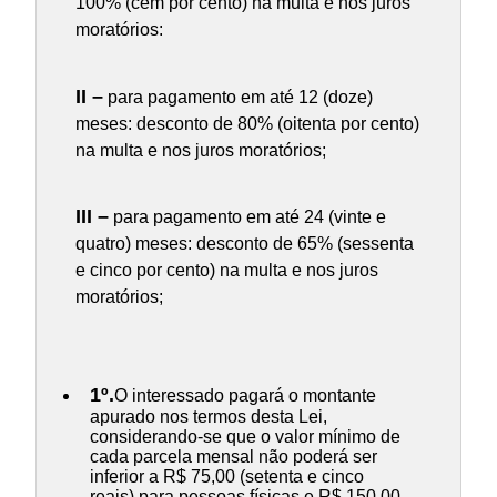
100% (cem por cento) na multa e nos juros
moratórios:
II –
para pagamento em até 12 (doze)
meses: desconto de 80% (oitenta por cento)
na multa e nos juros moratórios;
III –
para pagamento em até 24 (vinte e
quatro) meses: desconto de 65% (sessenta
e cinco por cento) na multa e nos juros
moratórios;
1º.
O interessado pagará o montante
apurado nos termos desta Lei,
considerando-se que o valor mínimo de
cada parcela mensal não poderá ser
inferior a R$ 75,00 (setenta e cinco
reais) para pessoas físicas e R$ 150,00