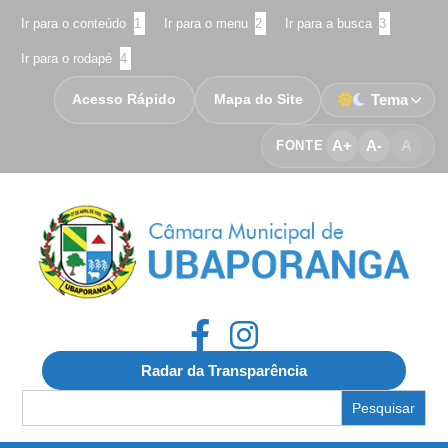
Ir para o conteúdo
1
Ir para o menu
2
Ir para a busca
3
Ir para o rodapé
4
Acesso Rápido
Mapa do Site
Tema
A+
A-
A
FONTE
Radar da Transparência
Search
for: