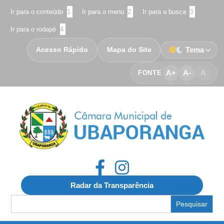
Ir para o conteúdo
1
Ir para o menu
2
Ir para a busca
3
Ir para o rodapé
4
Acesso Rápido
Mapa do Site
Tema
A+
A-
A
FONTE
Radar da Transparência
Search
for: