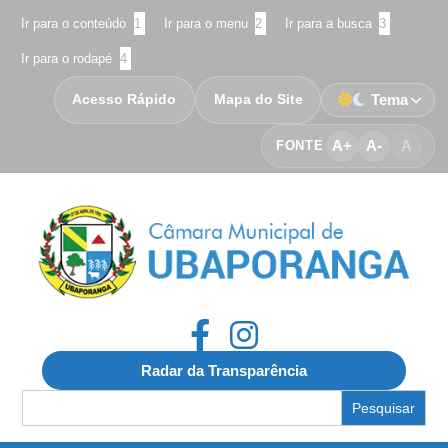
Ir para o conteúdo
1
Ir para o menu
2
Ir para a busca
3
Ir para o rodapé
4
Acesso Rápido
Mapa do Site
Tema
A+
A-
A
FONTE
Radar da Transparência
Search
for: