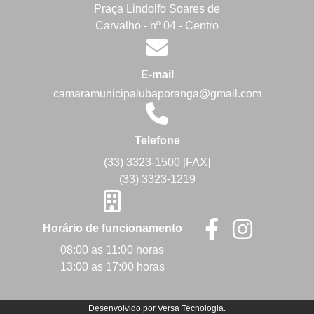
Praça Lindolfo Soares de
Carvalho - nº 04 - Centro
E-mail
camaramunicipalubaporanga@gmail.com
Telefone
(33) 3323-1500 [FAX]
(33) 3323-1219
Horário de funcionamento
08:00 as 11:00 horas
13:00 as 17:00 horas
Desenvolvido por
Versa Tecnologia
.