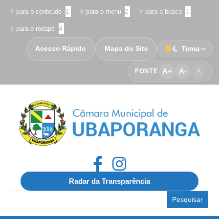
Ir para o conteúdo
1
Ir para o menu
2
Ir para a busca
3
Ir para o rodapé
4
Acesso Rápido
Mapa do Site
Tema
A+
A-
A
FONTE
Radar da Transparência
Search
for: