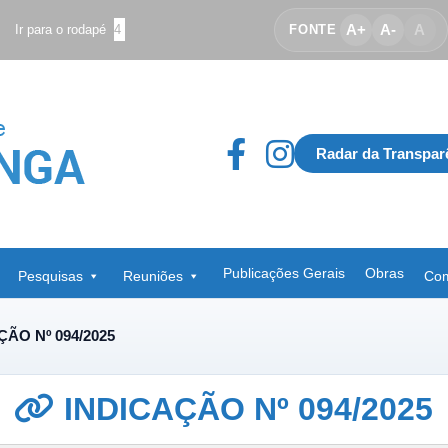
A+
A-
A
Ir para o rodapé
4
FONTE
Radar da Transpar
Publicações Gerais
Obras
Pesquisas
Reuniões
Com
ÇÃO Nº 094/2025
INDICAÇÃO Nº 094/2025