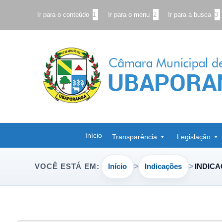
Ir para o conteúdo
1
Ir para o menu
2
Ir para a busca
3
Início
Transparência
Legislação
Início
Indicações
INDICA
VOCÊ ESTÁ EM: