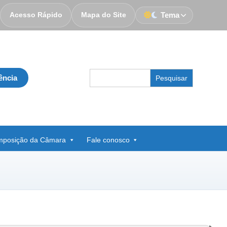
Acesso Rápido
Mapa do Site
Tema
Search
ência
for:
posição da Câmara
Fale conosco