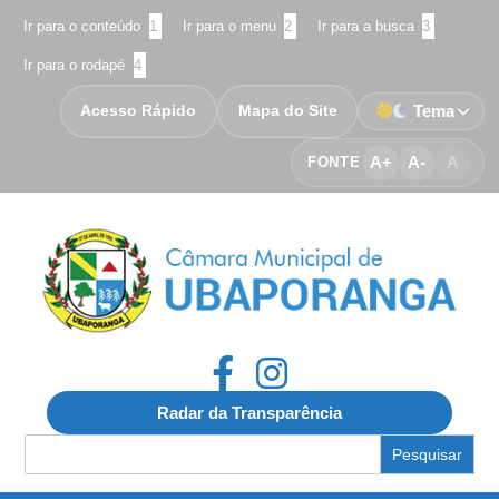
Ir para o conteúdo
1
Ir para o menu
2
Ir para a busca
3
Ir para o rodapé
4
Acesso Rápido
Mapa do Site
Tema
A+
A-
A
FONTE
Radar da Transparência
Search
for: