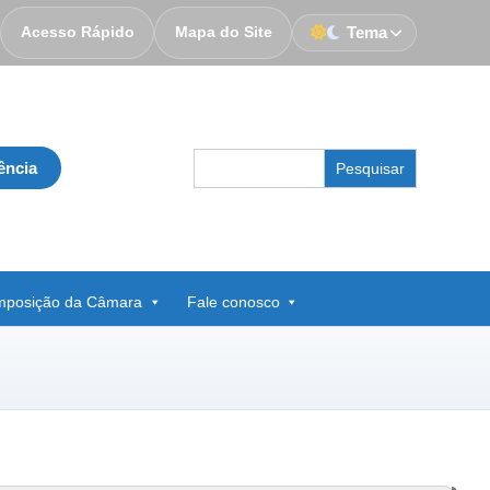
Acesso Rápido
Mapa do Site
Tema
Search
ência
for:
posição da Câmara
Fale conosco