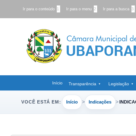
Ir para o conteúdo
1
Ir para o menu
2
Ir para a busca
3
Início
Transparência
Legislação
Início
Indicações
INDICA
VOCÊ ESTÁ EM: