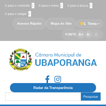
Ir para o conteúdo
1
Ir para o menu
2
Ir para a busca
3
Ir para o rodapé
4
Acesso Rápido
Mapa do Site
Tema
A+
A-
A
FONTE
Radar da Transparência
Search
for: