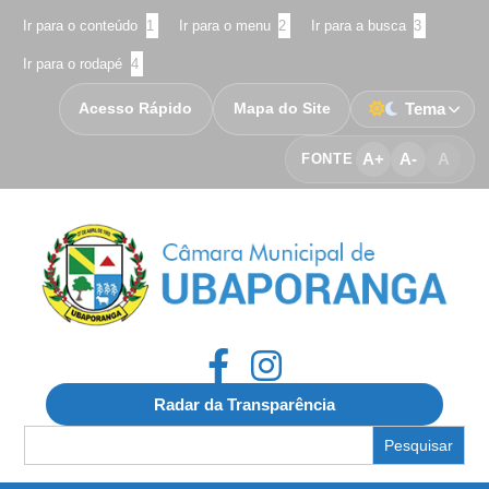
Ir para o conteúdo
1
Ir para o menu
2
Ir para a busca
3
Ir para o rodapé
4
Acesso Rápido
Mapa do Site
Tema
A+
A-
A
FONTE
Radar da Transparência
Search
for: