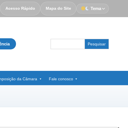
Acesso Rápido
Mapa do Site
Tema
Search
ência
for:
posição da Câmara
Fale conosco