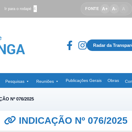
A+
A-
A
Ir para o rodapé
4
FONTE
Radar da Transpar
Publicações Gerais
Obras
Pesquisas
Reuniões
Com
ÇÃO Nº 076/2025
INDICAÇÃO Nº 076/2025