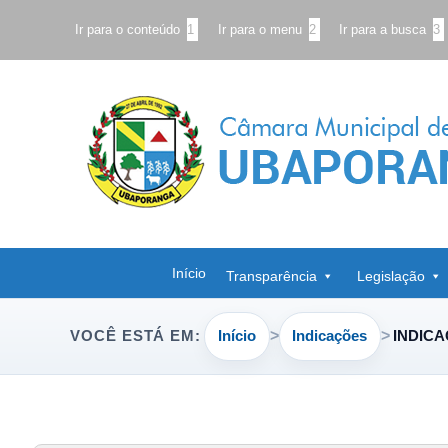
Ir para o conteúdo
1
Ir para o menu
2
Ir para a busca
3
Início
Transparência
Legislação
Início
Indicações
INDICA
VOCÊ ESTÁ EM: