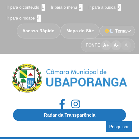
Ir para o conteúdo
1
Ir para o menu
2
Ir para a busca
3
Ir para o rodapé
4
Acesso Rápido
Mapa do Site
Tema
A+
A-
A
FONTE
Radar da Transparência
Search
for: