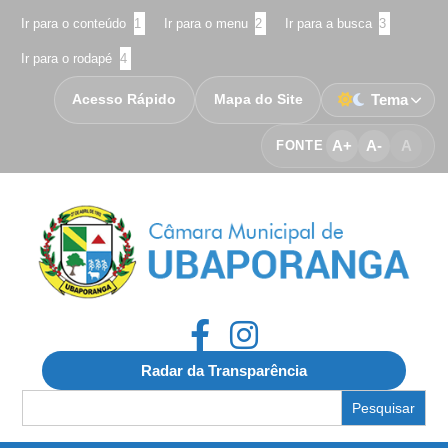
Ir para o conteúdo
1
Ir para o menu
2
Ir para a busca
3
Ir para o rodapé
4
Acesso Rápido
Mapa do Site
Tema
A+
A-
A
FONTE
Radar da Transparência
Search
for: