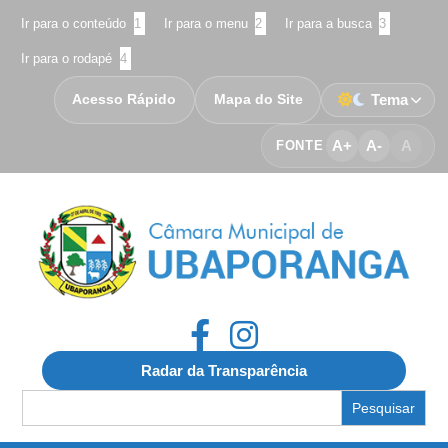
Ir para o conteúdo
1
Ir para o menu
2
Ir para a busca
3
Ir para o rodapé
4
Acesso Rápido
Mapa do Site
Tema
A+
A-
A
FONTE
Radar da Transparência
Search
for: