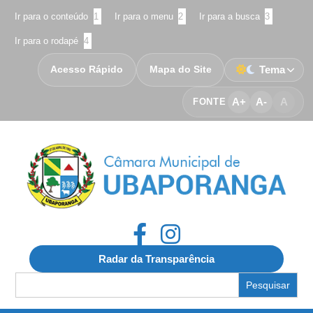
Ir para o conteúdo
1
Ir para o menu
2
Ir para a busca
3
Ir para o rodapé
4
Acesso Rápido
Mapa do Site
Tema
A+
A-
A
FONTE
Radar da Transparência
Search
for: