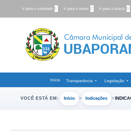
Ir para o conteúdo
1
Ir para o menu
2
Ir para a busca
3
Início
Transparência
Legislação
Início
Indicações
INDICA
VOCÊ ESTÁ EM: