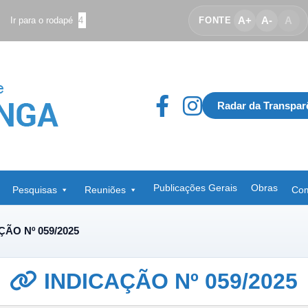
A+
A-
A
Ir para o rodapé
4
FONTE
Radar da Transpar
Publicações Gerais
Obras
Pesquisas
Reuniões
Com
ÇÃO Nº 059/2025
INDICAÇÃO Nº 059/2025