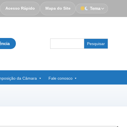
Acesso Rápido
Mapa do Site
Tema
Search
ência
for:
posição da Câmara
Fale conosco