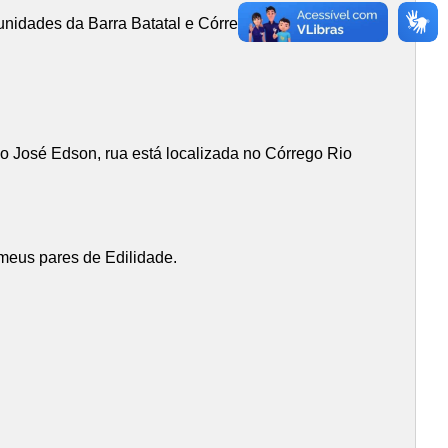
idades da Barra Batatal e Córrego Rio Preto,
do José Edson, rua está localizada no Córrego Rio
 meus pares de Edilidade.