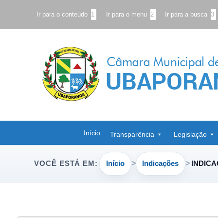
Ir para o conteúdo
1
Ir para o menu
2
Ir para a busca
3
Início
Transparência
Legislação
Início
Indicações
INDICA
VOCÊ ESTÁ EM: