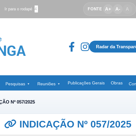
A+
A-
A
Ir para o rodapé
4
FONTE
Radar da Transpar
Publicações Gerais
Obras
Pesquisas
Reuniões
Com
ÇÃO Nº 057/2025
INDICAÇÃO Nº 057/2025