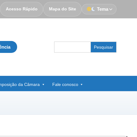
Acesso Rápido
Mapa do Site
Tema
Search
ência
for:
posição da Câmara
Fale conosco