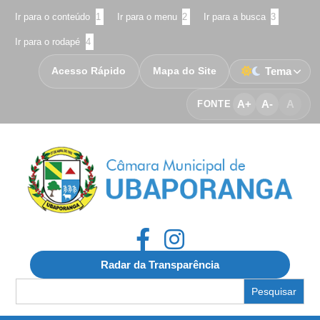
Ir para o conteúdo
1
Ir para o menu
2
Ir para a busca
3
Ir para o rodapé
4
Acesso Rápido
Mapa do Site
Tema
A+
A-
A
FONTE
Radar da Transparência
Search
for: