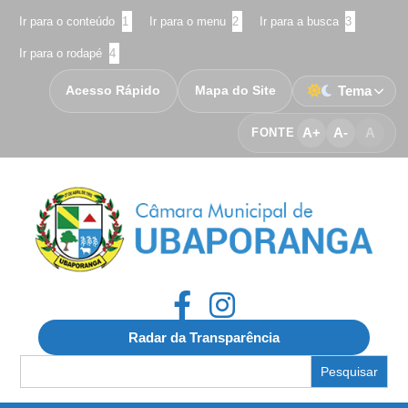
Ir para o conteúdo
1
Ir para o menu
2
Ir para a busca
3
Ir para o rodapé
4
Acesso Rápido
Mapa do Site
Tema
A+
A-
A
FONTE
Radar da Transparência
Search
for: