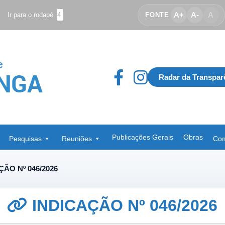
A+
A-
A
Ir para o rodapé
4
FONTE
Radar da Transpar
Publicações Gerais
Obras
Pesquisas
Reuniões
Com
ÇÃO Nº 046/2026
INDICAÇÃO Nº 046/2026