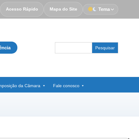
Acesso Rápido
Mapa do Site
Tema
Search
ência
for:
posição da Câmara
Fale conosco