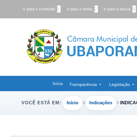
Ir para o conteúdo
1
Ir para o menu
2
Ir para a busca
3
Início
Transparência
Legislação
Início
Indicações
INDICA
VOCÊ ESTÁ EM: