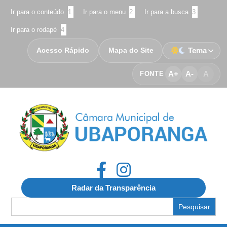
Ir para o conteúdo
1
Ir para o menu
2
Ir para a busca
3
Ir para o rodapé
4
Acesso Rápido
Mapa do Site
Tema
A+
A-
A
FONTE
Radar da Transparência
Search
for: